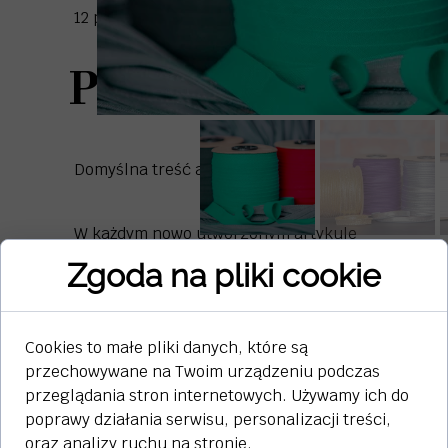
12 października 2023
Produkt1
Domyślna treść artykułu.
W każdym nowo utworzonym artykule
pokaże się wpisany tutaj tekst. Wpisz
Zgoda na pliki cookie
więc tutaj domyślną treść nowego
artykułu lub instrukcję dodawania
nowego artykułu dla swojego klienta.
Cookies to małe pliki danych, które są
przechowywane na Twoim urządzeniu podczas
przeglądania stron internetowych. Używamy ich do
poprawy działania serwisu, personalizacji treści,
oraz analizy ruchu na stronie.